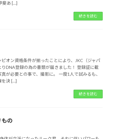
斐あ […]
続きを読む
ンピオン資格条件が揃ったことにより、JKC（ジャパ
りDNA登録の為の書類が届きました！ 登録証に載
写真が必要との事で、撮影に。 一度1人で試みるも、
決 […]
続きを読む
きもの
て身体が立派になったルーク君。それに伴いパワーも