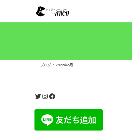
コ
ナ
ン
ビ
テ
ゲ
ン
ー
ツ
シ
へ
ョ
ス
ン
キ
に
ッ
移
ブログ
2022年6月
プ
動
Twitter
Instagram
Facebook