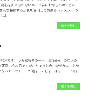
好奇心を抑えきれないルーク君にお母さんはたじた
日はお母さんを補助する道具を使用してお散歩レッスン 一つ
[…]
続きを読む
や
RCHです。 うみ君もその一人。生後6ヵ月の柴犬の
顔が可愛いうみ君ですが、ちょっと自由が効かないと柴
いやいやモードが始まってしまいます....... この日
続きを読む