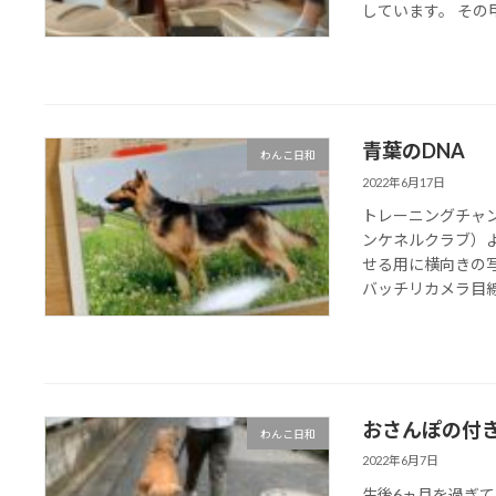
しています。 その甲
青葉のDNA
わんこ日和
2022年6月17日
トレーニングチャ
ンケネルクラブ）よ
せる用に横向きの
バッチリカメラ目線を
おさんぽの付
わんこ日和
2022年6月7日
生後6ヵ月を過ぎ