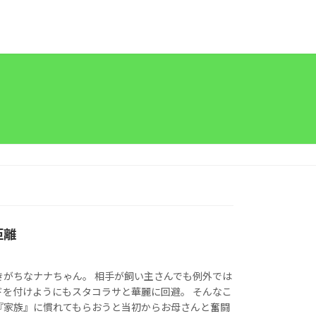
距離
きがちなナナちゃん。 相手が飼い主さんでも例外では
ドを付けようにもスタコラサと華麗に回避。 そんなこ
『家族』に慣れてもらおうと当初からお母さんと奮闘