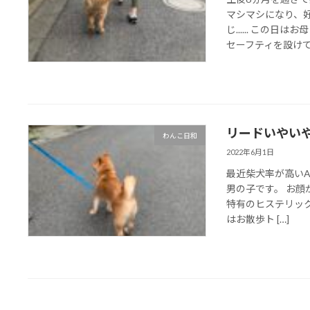
マシマシになり、
じ...... この
セーフティを設けて 
リードいやい
わんこ日和
2022年6月1日
最近柴犬率が高いA
男の子です。 お
特有のヒステリックな
はお散歩ト […]