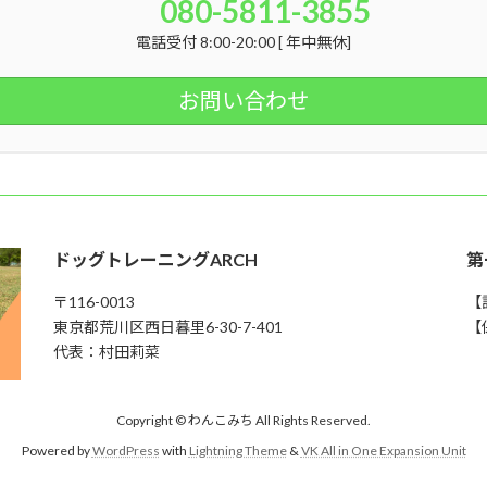
080-5811-3855
電話受付 8:00-20:00 [ 年中無休]
お問い合わせ
ドッグトレーニングARCH
第
〒116-0013
【
東京都荒川区西日暮里6-30-7-401
【
代表：村田莉菜
Copyright © わんこみち All Rights Reserved.
Powered by
WordPress
with
Lightning Theme
&
VK All in One Expansion Unit