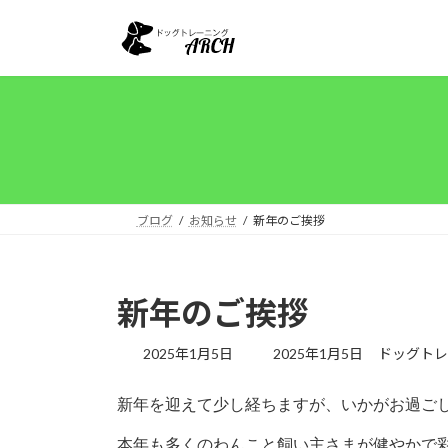
コ
ナ
ン
ビ
テ
ゲ
ン
ー
ツ
シ
へ
ョ
ス
ン
キ
に
ッ
移
ブログ
お知らせ
新年のご挨拶
プ
動
新年のご挨拶
最
2025年1月5日
2025年1月5日
ドッグトレ
終
更
新年を迎えて少し経ちますが、いかがお過ご
新
日
本年も多くのわんこと飼い主さまが健やかで